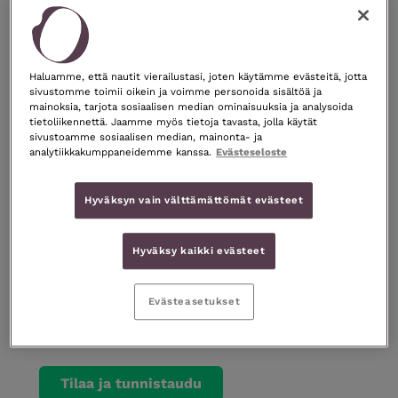
Kaupunki
Haluamme, että nautit vierailustasi, joten käytämme evästeitä, jotta
Puhelinnumero
sivustomme toimii oikein ja voimme personoida sisältöä ja
mainoksia, tarjota sosiaalisen median ominaisuuksia ja analysoida
tietoliikennettä. Jaamme myös tietoja tavasta, jolla käytät
sivustoamme sosiaalisen median, mainonta- ja
analytiikkakumppaneidemme kanssa.
Evästeseloste
Sähköpostiosoite
Hyväksyn vain välttämättömät evästeet
Olen lukenut ja hyväksynyt toimitusehdot.
Hyväksy kaikki evästeet
Kyllä, kiitos! Haluan lisätietoa tilaamistani
tuotteista sekä kiinnostavista
Evästeasetukset
tuoteuutuuksista sähköpostitse.
Tilaa ja tunnistaudu