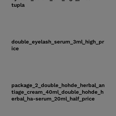
tupla
double_eyelash_serum_3ml_high_pr
ice
package_2_double_hohde_herbal_an
tiage_cream_40ml_double_hohde_h
erbal_ha-serum_20ml_half_price