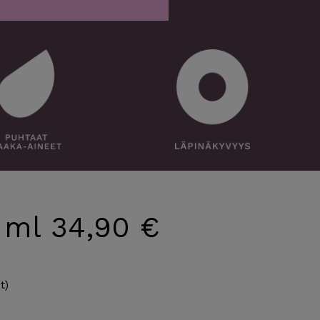
 ml 34,90 €
t)