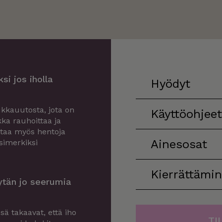
i jos iholla
Hyödyt
kkauutosta, jota on
Käyttöohjeet
kka rauhoittaa ja
staa myös hentoja
Ainesosat
simerkiksi
Kierrättämi
ytän jo seerumia
sä takaavat, että iho
TI