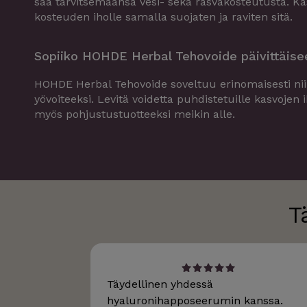
saa tarvitsemaansa vesi- sekä rasvakosteutusta. Ka
kosteuden iholle samalla suojaten ja raviten sitä.
Sopiiko HOHDE Herbal Tehovoide päivittäise
HOHDE Herbal Tehovoide soveltuu erinomaisesti nii
yövoiteeksi. Levitä voidetta puhdistetuille kasvojen i
myös pohjustustuotteeksi meikin alle.
T
Täydellinen yhdessä
hyaluronihapposeerumin kanssa.