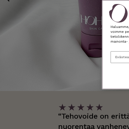
Haluamme, e
voimme per
tietoliiken
mainonta- 
Eväste
★
★
★
★
★
“Tehovoide on eritt
nuorentaa vanhenev