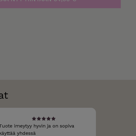
at
Tuote imeytyy hyvin ja on sopiva
Olen 55- v
käyttää yhdessä
sanoo, että