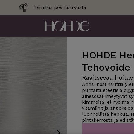
Toimitus postiluukusta
HOHDE Her
Tehovoide
Ravitsevaa hoitav
Anna ihosi nauttia ylel
puhtaita eteerisiä öljy
ainesosat imeytyvät sy
kimmoisa, elinvoimainen
vitamiinit ja antioksida
luonnollista hehkua. H
pintakerrosta ja edist