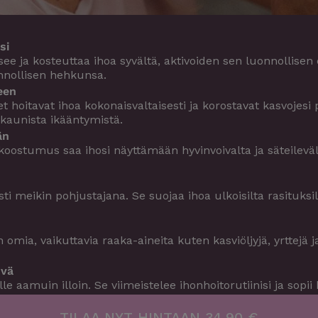
si
e ja kosteuttaa ihoa syvältä, aktivoiden sen luonnollisen
onnollisen hehkunsa.
een
t hoitavat ihoa kokonaisvaltaisesti ja korostavat kasvojesi p
 kaunista ikääntymistä.
än
oostumus saa ihosi näyttämään hyvinvoivalta ja säteilevält
ti meikin pohjustajana. Se suojaa ihoa ulkoisilta rasituksil
omia, vaikuttavia raaka-aineita kuten kasviöljyjä, yrttejä ja
ivä
e aamuin illoin. Se viimeistelee ihonhoitorutiinisi ja sopii k
TILAA NYT HINTAAN 34,90 €