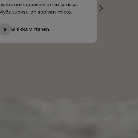
hyaluronihapposeerumin kanssa.
kuulaalta, 
Myös tuoksu on sopivan mieto.
ilman finn
Sinikka Virtanen
PÄIVI
S
P