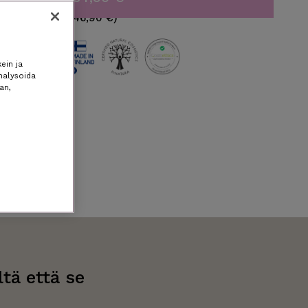
(norm. 46,90 €)
ein ja
nalysoida
an,
tä että se