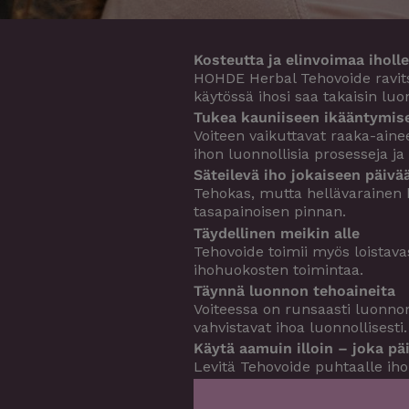
Kosteutta ja elinvoimaa iholle
HOHDE Herbal Tehovoide ravitse
käytössä ihosi saa takaisin lu
Tukea kauniiseen ikääntymis
Voiteen vaikuttavat raaka-ainee
ihon luonnollisia prosesseja ja
Säteilevä iho jokaiseen päivä
Tehokas, mutta hellävarainen k
tasapainoisen pinnan.
Täydellinen meikin alle
Tehovoide toimii myös loistavas
ihohuokosten toimintaa.
Täynnä luonnon tehoaineita
Voiteessa on runsaasti luonnon 
vahvistavat ihoa luonnollisesti.
Käytä aamuin illoin – joka pä
Levitä Tehovoide puhtaalle iholl