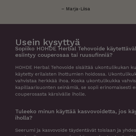
– Marja-Liisa
Usein kysyttyä
Sopiiko HOHDE Herbal Tehovoide käytettäväks
esiintyy couperosaa tai ruusufinniä?
HOHDE Herbal Tehovoide sisältää ukontulikukan ku
käytetty erilaisten ihottumien hoidossa. Ukontuliku
vahvistaa herkkää ihoa. Koska ukontulikukka vahvi
kapillaarisuonten seinämiä, se sopii erinomaisesti e
couperosasta kärsivälle iholle.
Tuleeko minun käyttää kasvovoidetta, jos kä
iholla?
Seerumi ja kasvovoide täydentävät toisiaan ja yhdes