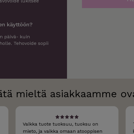
svovoide lukitsee
en käyttöön?
n päivä- kuin
holle. Tehovoide sopii
ätä mieltä asiakkaamme ov
Vaikka tuote tuoksuu, tuoksu on
mieto, ja vaikka omaan atooppisen