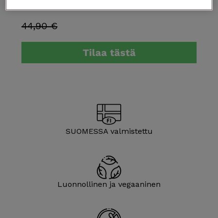
32,90 €
44,90 €
Tilaa tästä
SUOMESSA valmistettu
Luonnol­linen ja vegaaninen