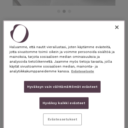
HEnto
silmänympärysvoide 15ML
HELLÄVARAISTA HOITAVUUTTA
Haluamme, että nautit vierailustasi, joten käytämme evästeitä,
jotta sivustomme toimii oikein ja voimme personoida sisältöä ja
“Ihanan kevyt koostumus! Aamuisin
mainoksia, tarjota sosiaalisen median ominaisuuksia ja
silmänympärysiho tuntuu todella
analysoida tietoliikennettä. Jaamme myös tietoja tavasta, jolla
käytät sivustoamme sosiaalisen median, mainonta- ja
levänneeltä ja koko päivän ajan
analytiikkakumppaneidemme kanssa.
Evästeseloste
kosteutetulta.”
HENTO Silmänympärysvoide antaa herkälle
silmänympärysalueen iholle pitkäkestoista
Hyväksyn vain välttämättömät evästeet
kosteutusta ja suojaa sekä auttaa ihoa
palautumaan paremmin. Käytetään puhtaalle
iholle aamuin illoin. Herkkä silmänympärysiho
Hyväksy kaikki evästeet
pysyy virkeänä ja hyvinvoivana tuotteen
ainutlaatuisten raaka-aineiden ansiosta.
Evästeasetukset
Dermatologisesti testattu.