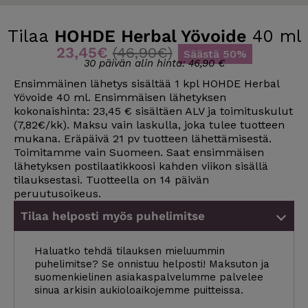
Tilaa
HOHDE Herbal Yövoide
40 ml
23,45€
(46,90€)
Säästä 50%
30 päivän alin hinta: 46,90 €
Ensimmäinen lähetys sisältää 1 kpl HOHDE Herbal
Yövoide 40 ml. Ensimmäisen lähetyksen
kokonaishinta: 23,45 € sisältäen ALV ja toimituskulut
(7,82€/kk). Maksu vain laskulla, joka tulee tuotteen
mukana. Eräpäivä 21 pv tuotteen lähettämisestä.
Toimitamme vain Suomeen. Saat ensimmäisen
lähetyksen postilaatikkoosi kahden viikon sisällä
tilauksestasi. Tuotteella on 14 päivän
peruutusoikeus.
Tilaa helposti myös puhelimitse
Haluatko tehdä tilauksen mieluummin
puhelimitse? Se onnistuu helposti! Maksuton ja
suomenkielinen asiakaspalvelumme palvelee
sinua arkisin aukioloaikojemme puitteissa.