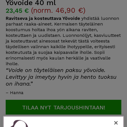
Yövoide 40 ml
(norm. 46,90 €)
23,45 €
Ravitseva ja kosteuttava Yövoide
yhdistää luonnon
parhaat raaka-aineet. Kermaisen täyteläinen
koostumus hoitaa ihoa yön aikana raviten,
kosteuttaen ja uudistaen. Luonnonöljyt, kasviuutteet
ja kosteuttavat ainesosat tekevät tästä voiteesta
täydellisen valinnan kaikille ihotyypeille, erityisesti
kosteutusta ja suojaa kaipaavalle iholle. Sopii
erinomaisesti myös kaulan herkälle ja vaativalle
iholle.
“Voide on täyteläisen paksu yövoide.
Levittyy ja imeytyy hyvin ja hento tuoksu
on ihana.”
– Hanna
TILAA NYT TARJOUSHINTAAN!