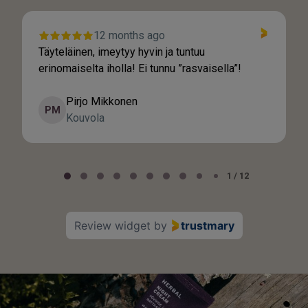
12 months ago
Täyteläinen, imeytyy hyvin ja tuntuu
erinomaiselta iholla! Ei tunnu ”rasvaisella”!
Pirjo Mikkonen
PM
Kouvola
Page 1 of 12
1 / 12
Review widget
by
trustmary