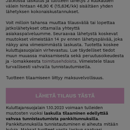
Jatkossa laskutus ja tuotteen lähetys 3 kuukauden
välein hintaan 46,90 € (15,63€/kk) sisältäen yhden
lähetyksen kokonaiskustannukset.
Voit milloin tahansa muuttaa tilausväliä tai lopettaa
jatkolähetykset ottamalla yhteyttä
asiakaspalveluumme. Seuraavaa lähetystä koskevat
muutokset viimeistään 14 pv ennen lähetyspäivää, joka
näkyy aina viimeisimmästä laskusta. Tuotetta koskee
kuluttujasuojalain virhevastuu. Lue täydelliset tiedot
muun muuassa maksamisesta sekä peruutusoikeudesta
ja -lomakkeesta
toimitusehdoista
. Viimeistele tilaus
turvallisesti vahvalla tunnistautumisella.
Tuotteen tilaamiseen liittyy maksuvelvollisuus.
LÄHETÄ TILAUS TÄSTÄ
Kuluttajansuojalain 1.10.2023 voimaan tulleiden
muutosten vuoksi
laskulla tilaaminen edellyttää
vahvaa tunnistautumista pankkitunnuksilla
.
Pankkitunnuksilla tunnistautuminen ei aiheuta mitään
kuluja. Maksat tuotteet vasta laskun saatuasi.