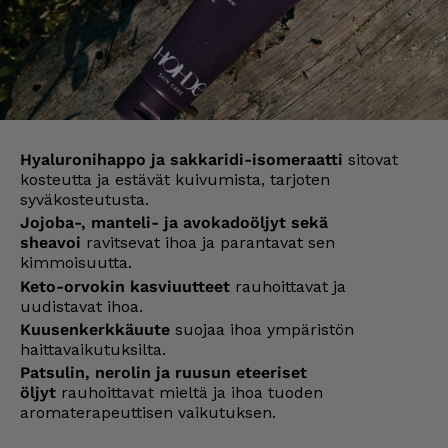
Hyaluronihappo ja sakkaridi-isomeraatti
sitovat
kosteutta ja estävät kuivumista, tarjoten
syväkosteutusta.
Jojoba-, manteli- ja avokadoöljyt sekä
sheavoi
ravitsevat ihoa ja parantavat sen
kimmoisuutta.
Keto-orvokin kasviuutteet
rauhoittavat ja
uudistavat ihoa.
Kuusenkerkkäuute
suojaa ihoa ympäristön
haittavaikutuksilta.
Patsulin, nerolin ja ruusun eteeriset
öljyt
rauhoittavat mieltä ja ihoa tuoden
aromaterapeuttisen vaikutuksen.