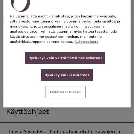
Haluamme, että nautit vierailustasi, joten käytämme evästeitä,
jotta sivustomme toimii oikein ja voimme personoida sisältöä ja
mainoksia, tarjota sosiaalisen median ominaisuuksia ja
analysoida tietoliikennettä. Jaamme myös tietoja tavasta, jolla
Tehokasta kosteutusta
käytät sivustoamme sosiaalisen median, mainonta- ja
analytiikkakumppaneidemme kanssa.
Evästeseloste
100% suomalaista kosmetiikkaa
Hyväksyn vain välttämättömät evästeet
Sertifioitua luonnonkosmetiikkaa
Kasviperäiset ainesosat
Hyväksy kaikki evästeet
Hyödynnä nyt tarjoushinta!
Evästeasetukset
Käyttöohjeet
Levitä Yövoidetta illalla puhdistetulle kasvojen ja