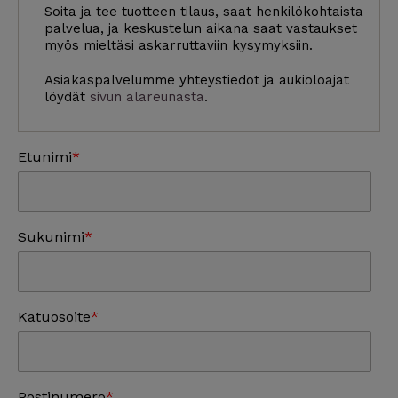
Soita ja tee tuotteen tilaus, saat henkilökohtaista
palvelua, ja keskustelun aikana saat vastaukset
myös mieltäsi askarruttaviin kysymyksiin.
Asiakaspalvelumme yhteystiedot ja aukioloajat
löydät
sivun alareunasta
.
Etunimi
Sukunimi
Katuosoite
Postinumero