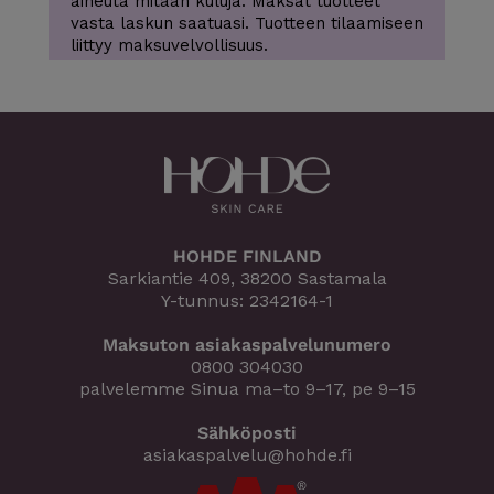
aiheuta mitään kuluja. Maksat tuotteet
vasta laskun saatuasi. Tuotteen tilaamiseen
liittyy maksuvelvollisuus.
HOHDE FINLAND
Sarkiantie 409, 38200 Sastamala
Y-tunnus: 2342164-1
Maksuton asiakaspalvelunumero
0800 304030
palvelemme Sinua ma–to 9–17, pe 9–15
Sähköposti
asiakaspalvelu@hohde.fi