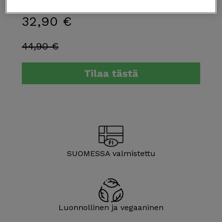
atooppiselle iholle. Dermatologisesti testattu.
32,90 €
44,90 €
Tilaa tästä
SUOMESSA valmistettu
Luonnol­linen ja vegaaninen