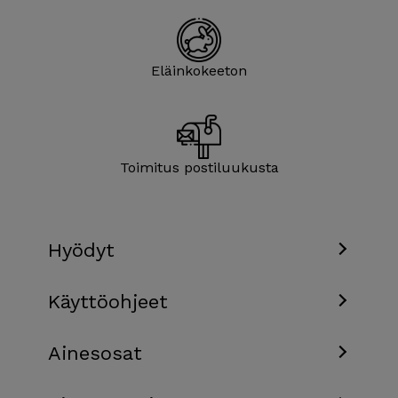
Eläin­kokeeton
Toimitus posti­luukusta
Hyödyt
Käyttöohjeet
Ainesosat