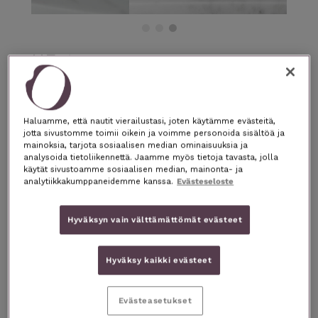
HEnto
kuoriva naamio 40ML
HELLÄVARAISESTI KIRKKAAMPI IHO
Haluamme, että nautit vierailustasi, joten käytämme evästeitä,
jotta sivustomme toimii oikein ja voimme personoida sisältöä ja
“Ihoni on todella herkkä ja olen
mainoksia, tarjota sosiaalisen median ominaisuuksia ja
pitkään etsinyt kasvoilleni sopivaa
analysoida tietoliikennettä. Jaamme myös tietoja tavasta, jolla
kuorintaa, joka ei sisältäisi rakeita.
käytät sivustoamme sosiaalisen median, mainonta- ja
Tämä kuoriva naamio menee
analytiikkakumppaneidemme kanssa.
Evästeseloste
todellakin jatkoon!”
HENTO Kuoriva naamio puhdistaa iholta
Hyväksyn vain välttämättömät evästeet
hellävaraisesti kuolleet ihosolut samalla
uudistaen ja kirkastaen ihoa. Tämä
ihoystävällinen hedelmäentsyymikuorinta
Hyväksy kaikki evästeet
samalla ravitsee kuin syväpuhdistaakin ihoa.
Kosteuttava koostumus sekä hellävaraisesti
heleyttävä naamio sopii kaikille ihotyypeille
Evästeasetukset
sekä myös erinomaisesti kuivalle, herkälle ja