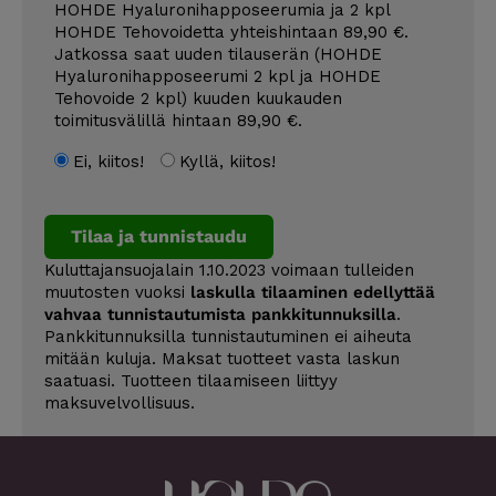
HOHDE Hyaluronihapposeerumia ja 2 kpl
HOHDE Tehovoidetta yhteishintaan 89,90 €.
Jatkossa saat uuden tilauserän (HOHDE
Hyaluronihapposeerumi 2 kpl ja HOHDE
Tehovoide 2 kpl) kuuden kuukauden
toimitusvälillä hintaan 89,90 €.
Ei, kiitos!
Kyllä, kiitos!
Tilaa ja tunnistaudu
Kuluttajansuojalain 1.10.2023 voimaan tulleiden
muutosten vuoksi
laskulla tilaaminen edellyttää
vahvaa tunnistautumista pankkitunnuksilla
.
Pankkitunnuksilla tunnistautuminen ei aiheuta
mitään kuluja. Maksat tuotteet vasta laskun
saatuasi. Tuotteen tilaamiseen liittyy
maksuvelvollisuus.