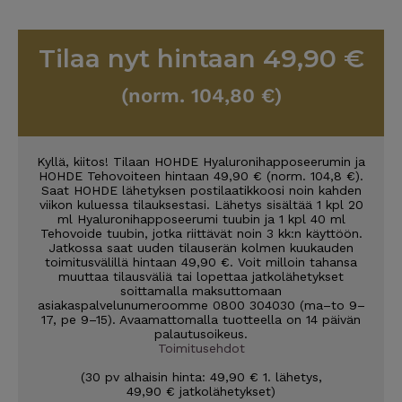
Tilaa nyt hintaan 49,90 €
(norm. 104,80 €)
Kyllä, kiitos! Tilaan HOHDE Hyaluronihapposeerumin ja
HOHDE Tehovoiteen hintaan 49,90 € (norm. 104,8 €).
Saat HOHDE lähetyksen postilaatikkoosi noin kahden
viikon kuluessa tilauksestasi. Lähetys sisältää 1 kpl 20
ml Hyaluronihapposeerumi tuubin ja 1 kpl 40 ml
Tehovoide tuubin, jotka riittävät noin 3 kk:n käyttöön.
Jatkossa saat uuden tilauserän kolmen kuukauden
toimitusvälillä hintaan 49,90 €. Voit milloin tahansa
muuttaa tilausväliä tai lopettaa jatkolähetykset
soittamalla maksuttomaan
asiakaspalvelunumeroomme 0800 304030 (ma–to 9–
17, pe 9–15). Avaamattomalla tuotteella on 14 päivän
palautusoikeus.
Toimitusehdot
(30 pv alhaisin hinta: 49,90 € 1. lähetys,
49,90 € jatkolähetykset)