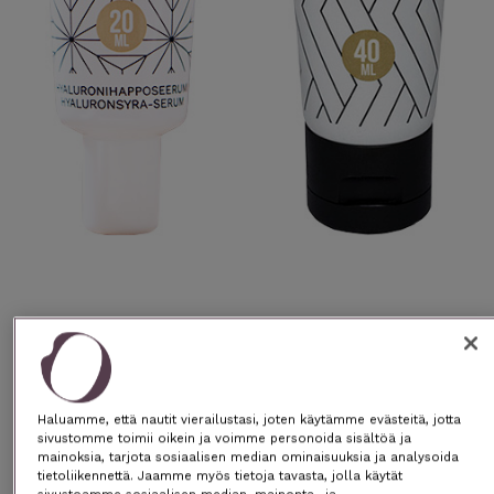
Suomessa valmistettu
Eläinkokeeton
Luonnollinen
Vegaaninen
Haluamme, että nautit vierailustasi, joten käytämme evästeitä, jotta
sivustomme toimii oikein ja voimme personoida sisältöä ja
★
★
★
★
★
mainoksia, tarjota sosiaalisen median ominaisuuksia ja analysoida
“Käsi sydämellä suosittelen! Olleet
tietoliikennettä. Jaamme myös tietoja tavasta, jolla käytät