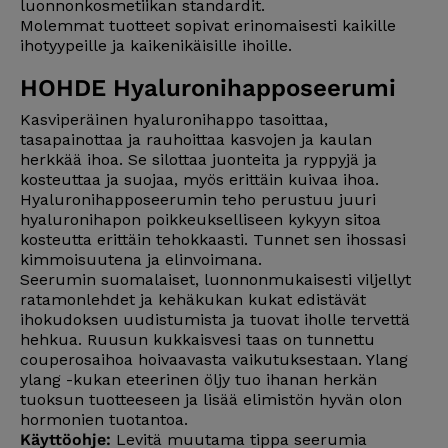
luonnonkosmetiikan standardit.
Molemmat tuotteet sopivat erinomaisesti kaikille
ihotyypeille ja kaikenikäisille ihoille.
HOHDE Hyaluronihapposeerumi​
Kasviperäinen hyaluronihappo tasoittaa,
tasapainottaa ja rauhoittaa kasvojen ja kaulan
herkkää ihoa. Se silottaa juonteita ja ryppyjä ja
kosteuttaa ja suojaa, myös erittäin kuivaa ihoa.
Hyaluronihapposeerumin teho perustuu juuri
hyaluronihapon poikkeukselliseen kykyyn sitoa
kosteutta erittäin tehokkaasti. Tunnet sen ihossasi
kimmoisuutena ja elinvoimana.
Seerumin suomalaiset, luonnonmukaisesti viljellyt
ratamonlehdet ja kehäkukan kukat edistävät
ihokudoksen uudistumista ja tuovat iholle tervettä
hehkua. Ruusun kukkaisvesi taas on tunnettu
couperosaihoa hoivaavasta vaikutuksestaan. Ylang
ylang -kukan eteerinen öljy tuo ihanan herkän
tuoksun tuotteeseen ja lisää elimistön hyvän olon
hormonien tuotantoa.
Käyttöohje:
Levitä muutama tippa seerumia