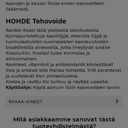
kasvojen ja kaulan iholle ennen kasvovoiteen
lisäämistä.
HOHDE Tehovoide
Ravitse ihoasi tällä ylellisellä sekoituksella
kylmäpuristettuja kasviöljyjä, eteerisiä öljyjä ja
luomulaatuisten suomalaisten kasvisuutosten
bioaktiivisilla ainesosilla, jotka imeytyvät syvälle
ihosoluihin. Ihostasi tulee kimmoisa ja
elinvoimainen.
Ravinteet, vitamiinit ja antioksidantit kiinteyttävät
ihoa ja antavat sille ihanaa hohdetta. Yrtit parantavat
ja uudistavat ihon pintasolukkoa.
Kostea ja ravittu iho tuntuu ja näyttää upealta!
Käyttöohje:
Käytä aamuin illoin kasvovoiteen tavoin.
RAAKA-AINEET
Mitä asiakkaamme sanovat tästä
tuoteyhdistelmästä?