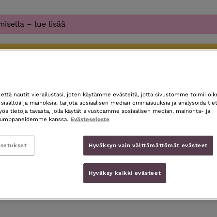
isella – lue lisää
ttä nautit vierailustasi, joten käytämme evästeitä, jotta sivustomme toimii oi
sisältöä ja mainoksia, tarjota sosiaalisen median ominaisuuksia ja analysoida tiet
 tietoja tavasta, jolla käytät sivustoamme sosiaalisen median, mainonta- ja
akumppaneidemme kanssa.
Evästeseloste
asetukset
Hyväksyn vain välttämättömät evästeet
Hyväksy kaikki evästeet