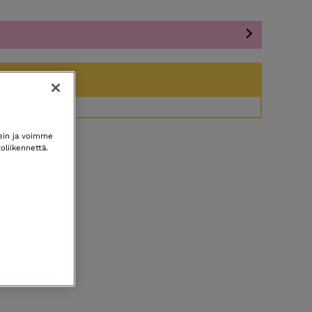
kein ja voimme
oliikennettä.