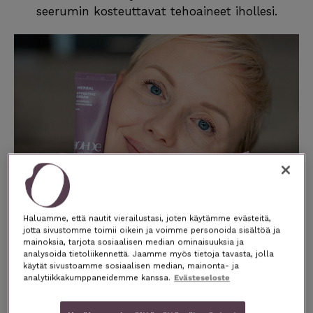
seerumin kosteuttavat tehoaineet ihollesi.
Haluamme, että nautit vierailustasi, joten käytämme evästeitä,
jotta sivustomme toimii oikein ja voimme personoida sisältöä ja
mainoksia, tarjota sosiaalisen median ominaisuuksia ja
analysoida tietoliikennettä. Jaamme myös tietoja tavasta, jolla
käytät sivustoamme sosiaalisen median, mainonta- ja
analytiikkakumppaneidemme kanssa.
Evästeseloste
Tilaa
HOHDE Herbal
Hyaluronihapposeerumi
20 ml ja