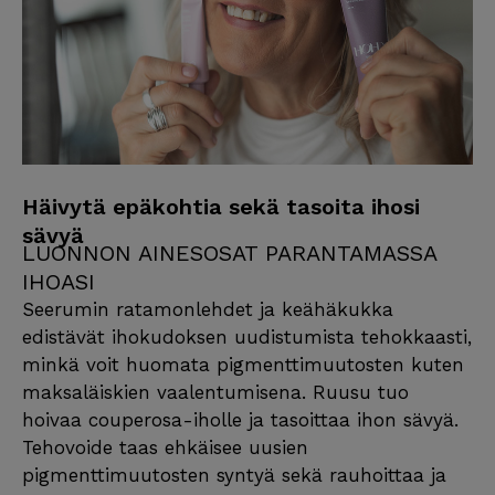
Häivytä epäkohtia sekä tasoita ihosi
sävyä
LUONNON AINESOSAT PARANTAMASSA
IHOASI
Seerumin ratamonlehdet ja keähäkukka
edistävät ihokudoksen uudistumista tehokkaasti,
minkä voit huomata pigmenttimuutosten kuten
maksaläiskien vaalentumisena. Ruusu tuo
hoivaa couperosa-iholle ja tasoittaa ihon sävyä.
Tehovoide taas ehkäisee uusien
pigmenttimuutosten syntyä sekä rauhoittaa ja