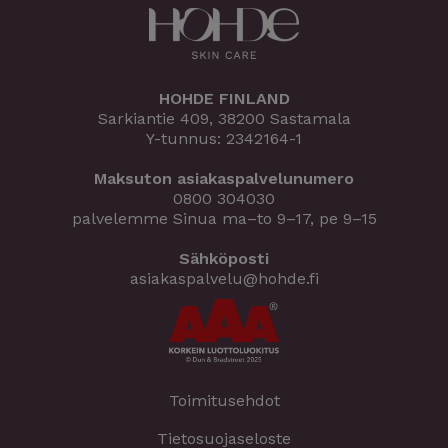
HOHDE FINLAND
Sarkiantie 409, 38200 Sastamala
Y-tunnus: 2342164-1
Maksuton asiakaspalvelunumero
0800 304030
palvelemme Sinua ma–to 9–17, pe 9–15
Sähköposti
asiakaspalvelu@hohde.fi
Toimitusehdot
Tietosuojaseloste