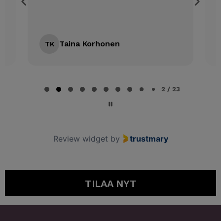
k
Taina Korhonen
TK
Page 2 of 23
2 / 23
Review widget
by
trustmary
TILAA NYT