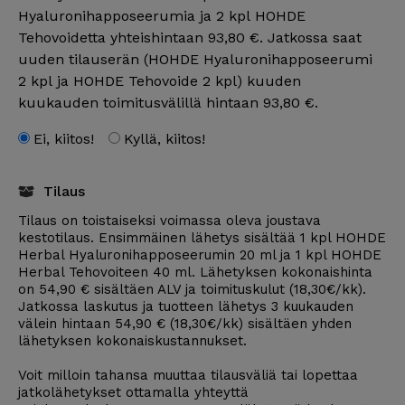
Hyaluronihapposeerumia ja 2 kpl HOHDE
Tehovoidetta yhteishintaan 93,80 €. Jatkossa saat
uuden tilauserän (HOHDE Hyaluronihapposeerumi
2 kpl ja HOHDE Tehovoide 2 kpl) kuuden
kuukauden toimitusvälillä hintaan 93,80 €.
Ei, kiitos!
Kyllä, kiitos!
Tilaus
Tilaus on toistaiseksi voimassa oleva joustava
kestotilaus. Ensimmäinen lähetys sisältää 1 kpl HOHDE
Herbal Hyaluronihapposeerumin 20 ml ja 1 kpl HOHDE
Herbal Tehovoiteen 40 ml. Lähetyksen kokonaishinta
on 54,90 € sisältäen ALV ja toimituskulut (18,30€/kk).
Jatkossa laskutus ja tuotteen lähetys 3 kuukauden
välein hintaan 54,90 € (18,30€/kk) sisältäen yhden
lähetyksen kokonaiskustannukset.
Voit milloin tahansa muuttaa tilausväliä tai lopettaa
jatkolähetykset ottamalla yhteyttä