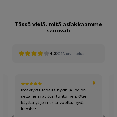
Tässä vielä, mitä asiakkaamme
sanovat:
4.2
2948
arvostelua
Imeytyvät todella hyvin ja iho on
Y
sellainen ravitun tuntuinen. Olen
a
käyttänyt jo monta vuotta, hyvä
t
kombo!
v