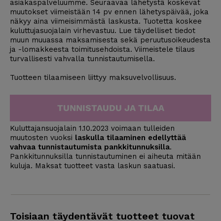
asiakaspalveluumme. Seuraavaa lähetystä koskevat
muutokset viimeistään 14 pv ennen lähetyspäivää, joka
näkyy aina viimeisimmästä laskusta. Tuotetta koskee
kuluttujasuojalain virhevastuu. Lue täydelliset tiedot
muun muuassa maksamisesta sekä peruutusoikeudesta
ja -lomakkeesta
toimitusehdoista
. Viimeistele tilaus
turvallisesti vahvalla tunnistautumisella.
Tuotteen tilaamiseen liittyy maksuvelvollisuus.
TUNNISTAUDU JA TILAA
Kuluttajansuojalain 1.10.2023 voimaan tulleiden
muutosten vuoksi
laskulla tilaaminen edellyttää
vahvaa tunnistautumista pankkitunnuksilla
.
Pankkitunnuksilla tunnistautuminen ei aiheuta mitään
kuluja. Maksat tuotteet vasta laskun saatuasi.
Toisiaan täydentävät tuotteet tuovat