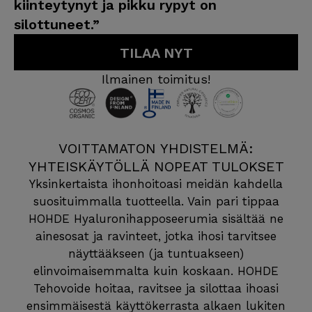
kiinteytynyt ja pikku rypyt on
silottuneet.”
TILAA NYT
Ilmainen toimitus!
VOITTAMATON YHDISTELMÄ:
YHTEISKÄYTÖLLÄ NOPEAT TULOKSET
Yksinkertaista ihonhoitoasi meidän kahdella
suosituimmalla tuotteella. Vain pari tippaa
HOHDE Hyaluronihapposeerumia sisältää ne
ainesosat ja ravinteet, jotka ihosi tarvitsee
näyttääkseen (ja tuntuakseen)
elinvoimaisemmalta kuin koskaan. HOHDE
Tehovoide hoitaa, ravitsee ja silottaa ihoasi
ensimmäisestä käyttökerrasta alkaen lukiten