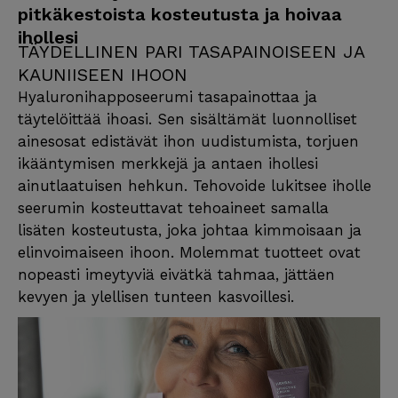
pitkäkestoista kosteutusta ja hoivaa
ihollesi
TÄYDELLINEN PARI TASAPAINOISEEN JA
KAUNIISEEN IHOON
Hyaluronihapposeerumi tasapainottaa ja
täytelöittää ihoasi. Sen sisältämät luonnolliset
ainesosat edistävät ihon uudistumista, torjuen
ikääntymisen merkkejä ja antaen ihollesi
ainutlaatuisen hehkun. Tehovoide lukitsee iholle
seerumin kosteuttavat tehoaineet samalla
lisäten kosteutusta, joka johtaa kimmoisaan ja
elinvoimaiseen ihoon. Molemmat tuotteet ovat
nopeasti imeytyviä eivätkä tahmaa, jättäen
kevyen ja ylellisen tunteen kasvoillesi.