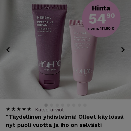
Skip
to
content
★
★
★
★
★
Katso arviot
“Täydellinen yhdistelmä! Olleet käytössä
nyt puoli vuotta ja iho on selvästi