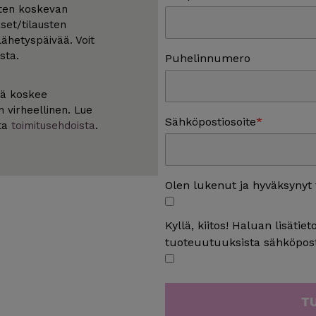
sten koskevan
set/tilausten
ähetyspäivää. Voit
sta.
Puhelinnumero
tä koskee
n virheellinen. Lue
Sähköpostiosoite
sta
toimitusehdoista
.
Olen lukenut ja hyväksynyt
Kyllä, kiitos! Haluan lisätie
tuoteuutuuksista sähköpost
T