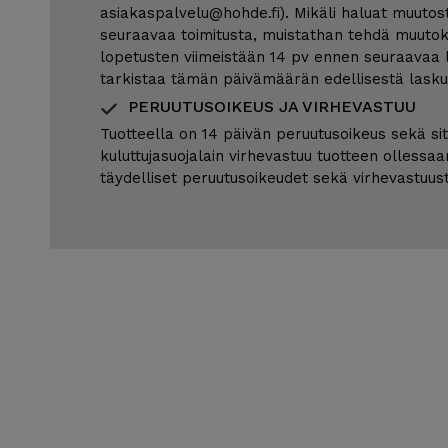
asiakaspalvelu@hohde.fi). Mikäli haluat muuto
seuraavaa toimitusta, muistathan tehdä muutok
lopetusten viimeistään 14 pv ennen seuraavaa l
tarkistaa tämän päivämäärän edellisestä lasku
PERUUTUSOIKEUS JA VIRHEVASTUU
Tuotteella on 14 päivän peruutusoikeus sekä si
kuluttujasuojalain virhevastuu tuotteen ollessaa
täydelliset peruutusoikeudet sekä virhevastuu