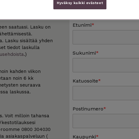
k). Tuotteen
Hyväksy kaikki evästeet
Asiakaspalvelumme yhtey
Etunimi
een saatuasi. Lasku on
ähettämisestä.
a. Lasku sisältää yhden
et tiedot laskulla
Sukunimi
tusehdoista
.)
noin kahden viikon
etaan noin 6 kk
Katuosoite
hetysten seuraava
assa laskussa.
Postinumero
s. Voit milloin tahansa
/kestotilauksesi
meroomme 0800 304030
ia asiakaspalveluun (
Kaupunki