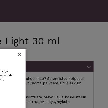
 Light 30 ml
t)
uhelimitse
ein ja
nalysoida
 mieluummin puhelimitse? Se onnistuu helposti!
an,
nen asiakaspalvelumme palvelee sinua arkisin
ssa.
aus, saat henkilökohtaista palvelua, ja keskustelun
yös mieltäsi askarruttaviin kysymyksiin.