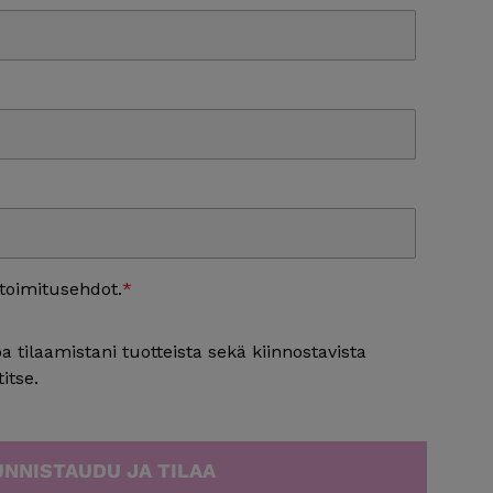
 toimitusehdot.
toa tilaamistani tuotteista sekä kiinnostavista
itse.
UNNISTAUDU JA TILAA