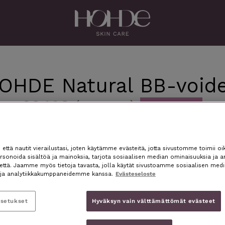
HDE Natural BB-voide
28,14€
(93,80€)
Ale -70%
30 pv alhaisin hinta: 28,14 € 1. lähetys, 54,90 € jatkolähetykse
Tilaa helposti myös p
ttä nautit vierailustasi, joten käytämme evästeitä, jotta sivustomme toimii oik
sonoida sisältöä ja mainoksia, tarjota sosiaalisen median ominaisuuksia ja a
Haluatko tehdä tilauksen
nettä. Jaamme myös tietoja tavasta, jolla käytät sivustoamme sosiaalisen medi
 Light 30 ml. Jatkossa
Maksuton ja suomenkieli
ja analytiikkakumppaneidemme kanssa.
Evästeseloste
uukauden välein.
aukioloaikojemme puittei
asetukset
Hyväksyn vain välttämättömät evästeet
Soita ja tee tuotteen til
(kokonaishinta
aikana saat vastaukset m
yksien hinta 54,90 €