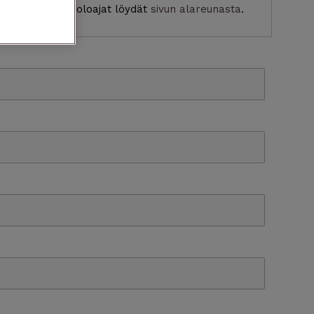
stiedot ja aukioloajat löydät
sivun alareunasta
.