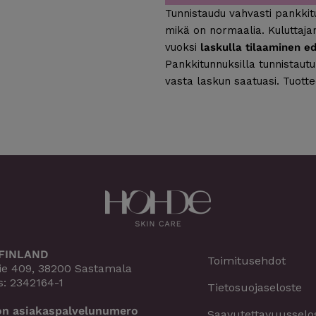
Tunnistaudu vahvasti pankkit
mikä on normaalia. Kuluttaja
vuoksi
laskulla tilaaminen e
Pankkitunnuksilla tunnistautu
vasta laskun saatuasi. Tuotte
FINLAND
Toimitusehdot
ie 409, 38200 Sastamala
: 2342164-1
Tietosuojaseloste
n asiakaspalvelunumero
Saavutettavuusselo