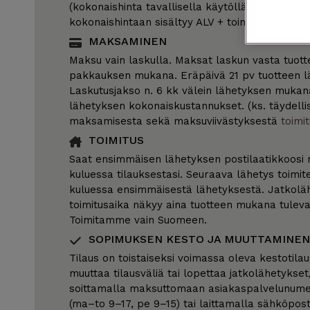
(kokonaishinta tavallisella käytöllä: n. 9,15 €/k
kokonaishintaan sisältyy ALV + toimituskulut.
MAKSAMINEN
Maksu vain laskulla. Maksat laskun vasta tuott
pakkauksen mukana. Eräpäivä 21 pv tuotteen l
Laskutusjakso n. 6 kk välein lähetyksen mukan
lähetyksen kokonaiskustannukset. (ks. täydellis
maksamisesta sekä maksuviivästyksestä
toimi
TOIMITUS
Saat ensimmäisen lähetyksen postilaatikkoosi 
kuluessa tilauksestasi. Seuraava lähetys toimit
kuluessa ensimmäisestä lähetyksestä. Jatkolä
toimitusaika näkyy aina tuotteen mukana tulev
Toimitamme vain Suomeen.
SOPIMUKSEN KESTO JA MUUTTAMINEN
Tilaus on toistaiseksi voimassa oleva kestotilau
muuttaa tilausväliä tai lopettaa jatkolähetykset
soittamalla maksuttomaan asiakaspalvelunu
(ma–to 9–17, pe 9–15) tai laittamalla sähköpost