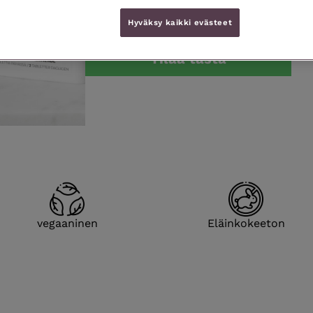
44,90 €
Hyväksy kaikki evästeet
Tilaa tästä
vegaaninen
Eläin­kokeeton