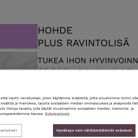
HOHDE
PLUS RAVINTOLISÄ
TUKEA IHON HYVINVOINN
“Tämä ravintolisä tukee täydellise
elämäntapojani ja ihonhoitorutii
vaikutukset kynsien vahvistumise
HOHDE Plus ravintolisä on Suomessa valm
ravintolisä jokapäiväiseen käyttöön. Ravi
ttä nautit vierailustasi, joten käytämme evästeitä, jotta sivustomme toimii oi
yhdistelmä vitamiineja ja kivennäisaineita 
sisältöä ja mainoksia, tarjota sosiaalisen median ominaisuuksia ja analysoida tiet
 tietoja tavasta, jolla käytät sivustoamme sosiaalisen median, mainonta- ja
hyvinvoinnin tueksi. Se ravitsee ihoasi sisä
akumppaneidemme kanssa.
Evästeseloste
luonnollista kosteutusta sekä ravinteita. So
imettäville tai lapsille. Katso erikseen hyö
39,90 €
asetukset
Hyväksyn vain välttämättömät evästeet