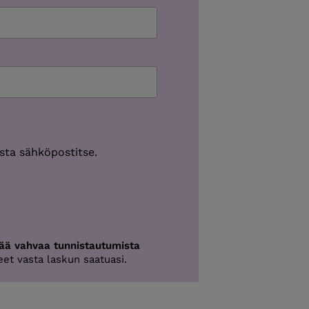
ista sähköpostitse.
tää vahvaa tunnistautumista
eet vasta laskun saatuasi.