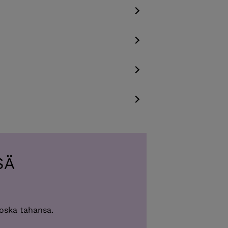
SÄ
koska tahansa.