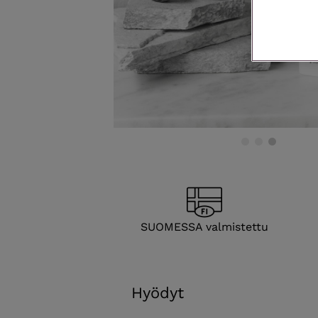
SUOMESSA valmistettu
Hyödyt