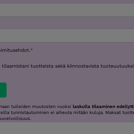
oimitusehdot.
oa tilaamistani tuotteista sekä kiinnostavista tuoteuutuuks
oimaan tulleiden muutosten vuoksi
laskulla tilaaminen edellyt
silla tunnistautuminen ei aiheuta mitään kuluja. Maksat tuott
suvelvollisuus.