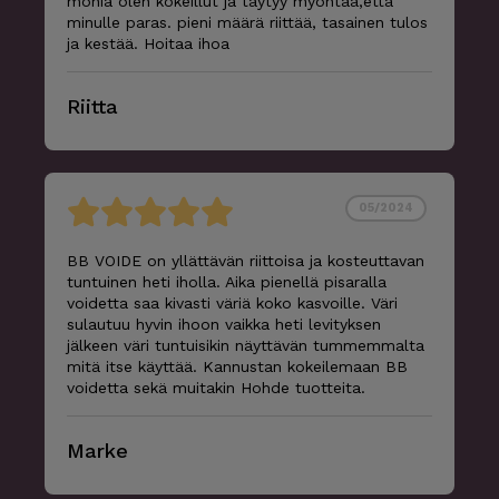
monia olen kokeillut ja täytyy myöntää,että
minulle paras. pieni määrä riittää, tasainen tulos
ja kestää. Hoitaa ihoa
Riitta
05/2024
BB VOIDE on yllättävän riittoisa ja kosteuttavan
tuntuinen heti iholla. Aika pienellä pisaralla
voidetta saa kivasti väriä koko kasvoille. Väri
sulautuu hyvin ihoon vaikka heti levityksen
jälkeen väri tuntuisikin näyttävän tummemmalta
mitä itse käyttää. Kannustan kokeilemaan BB
voidetta sekä muitakin Hohde tuotteita.
Marke