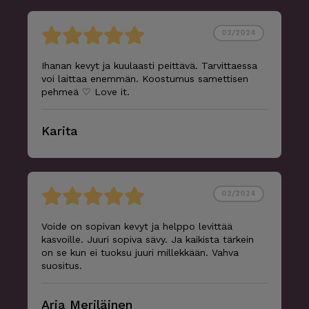
02/2024
Ihanan kevyt ja kuulaasti peittävä. Tarvittaessa
voi laittaa enemmän. Koostumus samettisen
pehmeä ♡ Love it.
Karita
02/2024
Voide on sopivan kevyt ja helppo levittää
kasvoille. Juuri sopiva sävy. Ja kaikista tärkein
on se kun ei tuoksu juuri millekkään. Vahva
suositus.
Arja Meriläinen