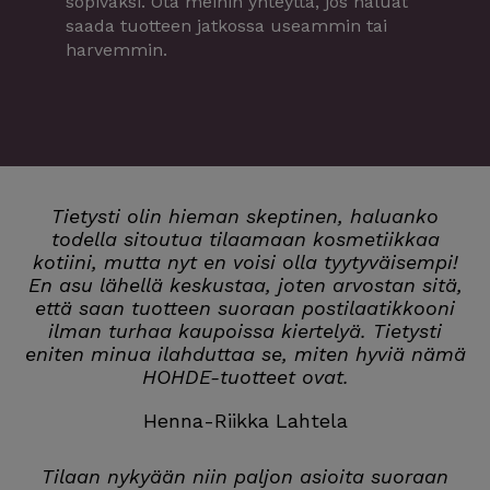
sopivaksi. Ota meihin yhteyttä, jos haluat
saada tuotteen jatkossa useammin tai
harvemmin.
Tietysti olin hieman skeptinen, haluanko
todella sitoutua tilaamaan kosmetiikkaa
kotiini, mutta nyt en voisi olla tyytyväisempi!
En asu lähellä keskustaa, joten arvostan sitä,
että saan tuotteen suoraan postilaatikkooni
ilman turhaa kaupoissa kiertelyä. Tietysti
eniten minua ilahduttaa se, miten hyviä nämä
HOHDE-tuotteet ovat.
Henna-Riikka Lahtela
Tilaan nykyään niin paljon asioita suoraan