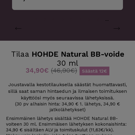
1
2
3
4
5
6
7
8
9
...
Tilaa
HOHDE Natural BB-voide
30 ml
34,90€
(46,90€)
Säästä 12€
Joustavalla kestotilauksella säästät huomattavasti,
sillä saat saman hintaedun ja ilmaisen toimituksen
käyttöösi myös seuraavissa lähetyksissä.
(30 pv alhaisin hinta: 34,90 € 1. lähetys, 34,90 €
jatkolähetykset)
Ensimmäinen lähetys sisältää HOHDE Natural BB-
voiteen 30 ml. Ensimmäisen lähetyksen kokonaishinta:
34,90 € sisältäen ALV ja toimituskulut (11,63€/kk).