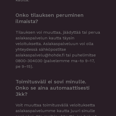
Onko tilauksen peruminen
ilmaista?
Tilauksen voi muuttaa, jäädyttää tai perua
asiakaspalvelun kautta täysin
veloituksetta. Asiakaspalveluun voi olla
yhteydessä sähköpostitse
asiakaspalvelu@hohde.fi
tai puhelimitse
0800-304030 (palvelemme ma–to 9–17,
pe 9–15).
Toimitusväli ei sovi minulle.
Onko se aina automaattisesti
3kk?
Voit muuttaa toimitusväliä veloituksetta
asiakaspalvelumme kautta juuri sinulle