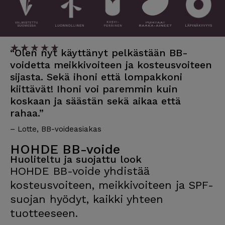
★
★
★
★
★
“Olen nyt käyttänyt pelkästään BB-
voidetta meikkivoiteen ja kosteusvoiteen
sijasta. Sekä ihoni että lompakkoni
kiittävät! Ihoni voi paremmin kuin
koskaan ja säästän sekä aikaa että
rahaa.”
– Lotte, BB-voideasiakas
HOHDE BB-voide
Huoliteltu ja suojattu look
HOHDE BB-voide yhdistää
kosteusvoiteen, meikkivoiteen ja SPF-
suojan hyödyt, kaikki yhteen
tuotteeseen.