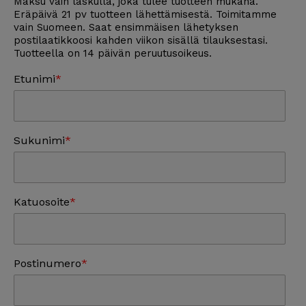
Maksu vain laskulla, joka tulee tuotteen mukana.
Eräpäivä 21 pv tuotteen lähettämisestä. Toimitamme
vain Suomeen. Saat ensimmäisen lähetyksen
postilaatikkoosi kahden viikon sisällä tilauksestasi.
Tuotteella on 14 päivän peruutusoikeus.
Etunimi
Sukunimi
Katuosoite
Postinumero