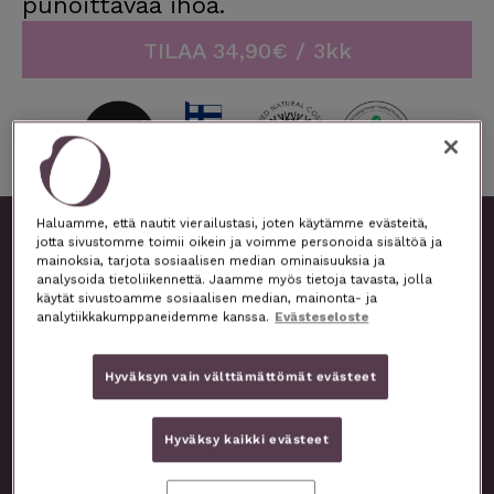
punoittavaa ihoa.
TILAA 34,90€ / 3kk
Hyödyt
Haluamme, että nautit vierailustasi, joten käytämme evästeitä,
jotta sivustomme toimii oikein ja voimme personoida sisältöä ja
BB-voide saa voimansa luonnollisista raaka-aineista
mainoksia, tarjota sosiaalisen median ominaisuuksia ja
kuten rauhoittavasta ja kosteuttavasta ruusuvedestä
analysoida tietoliikennettä. Jaamme myös tietoja tavasta, jolla
sekä ravitsevasta, pehmentävästä oliiviöljystä.
käytät sivustoamme sosiaalisen median, mainonta- ja
analytiikkakumppaneidemme kanssa.
Evästeseloste
Aurinkosuojaominaisuus tulee mineraaliperäisestä
titaanioksidista, joka ei tuki lainkaan ihoa ja on
Hyväksyn vain välttämättömät evästeet
tämän ansiosta myös ihanteellinen herkälle iholle
antamaan suojaa.
Hyväksy kaikki evästeet
Sävyttävän ominaisuutensa ansiosta voide tekee