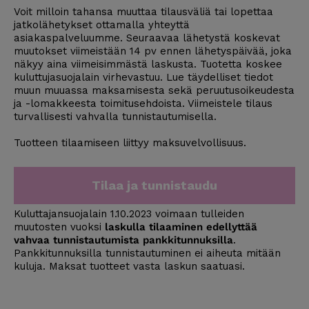
Voit milloin tahansa muuttaa tilausväliä tai lopettaa
jatkolähetykset ottamalla yhteyttä
asiakaspalveluumme. Seuraavaa lähetystä koskevat
muutokset viimeistään 14 pv ennen lähetyspäivää, joka
näkyy aina viimeisimmästä laskusta. Tuotetta koskee
kuluttujasuojalain virhevastuu. Lue täydelliset tiedot
muun muuassa maksamisesta sekä peruutusoikeudesta
ja -lomakkeesta
toimitusehdoista
. Viimeistele tilaus
turvallisesti vahvalla tunnistautumisella.
Tuotteen tilaamiseen liittyy maksuvelvollisuus.
Tilaa ja tunnistaudu
Kuluttajansuojalain 1.10.2023 voimaan tulleiden
muutosten vuoksi
laskulla tilaaminen edellyttää
vahvaa tunnistautumista pankkitunnuksilla
.
Pankkitunnuksilla tunnistautuminen ei aiheuta mitään
kuluja. Maksat tuotteet vasta laskun saatuasi.