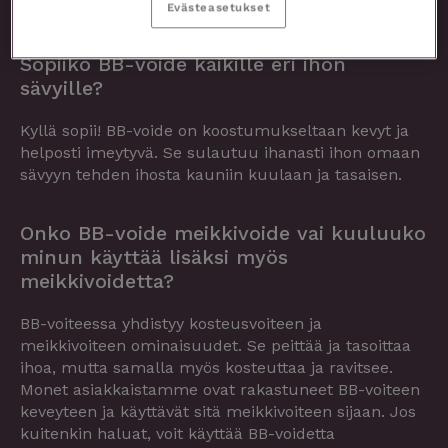
ihon sävystä kuulaan tasaisen.
Evästeasetukset
Usein kysyttyä
Sopiiko BB-voide kaikille eri ihon
sävyille?
Kyllä sopii! BB-voide on koostumukseltaan kevyt ja
helposti imeytyvä. Se sulautuu ihanasti ihon omaan
sävyyn tehden ihosta kauniin kuulaan ja tasaisen.
Onko BB-voide meikkivoide vai kuuluuko
minun käyttää lisäksi myös
meikkivoidetta?
BB-voiteessa yhdistyy kosteusvoiteen ja
meikkivoiteen ominaisuudet. Se peittää ja tasoittaa
ihoa, mutta samalla myös kosteuttaa ja ravitsee.
Monet asiakkaistamme ovat rakastuneet BB-voiteen
keveyteen ja käyttävät sitä meikkivoiteen sijaan. Jos
kuitenkin haluat, voit käyttää BB-voidetta