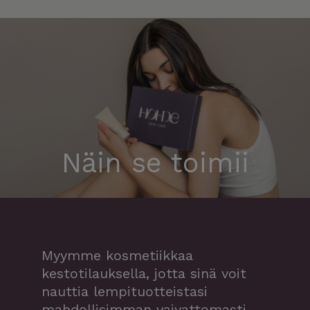
Näin se toimii
Myymme kosmetiikkaa
kestotilauksella, jotta sinä voit
nauttia lempituotteistasi
mahdollisimman vaivattomasti.