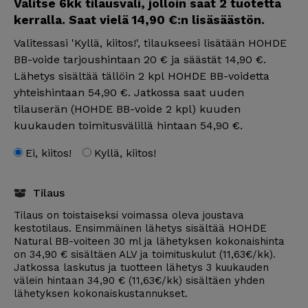
Valitse 6kk tilausväli, jolloin saat 2 tuotetta
kerralla. Saat vielä 14,90 €:n lisäsäästön.
Valitessasi 'Kyllä, kiitos!', tilaukseesi lisätään HOHDE
BB-voide tarjoushintaan 20 € ja säästät 14,90 €.
Lähetys sisältää tällöin 2 kpl HOHDE BB-voidetta
yhteishintaan 54,90 €. Jatkossa saat uuden
tilauserän (HOHDE BB-voide 2 kpl) kuuden
kuukauden toimitusvälillä hintaan 54,90 €.
Ei, kiitos!
Kyllä, kiitos!
Tilaus
Tilaus on toistaiseksi voimassa oleva joustava
kestotilaus. Ensimmäinen lähetys sisältää HOHDE
Natural BB-voiteen 30 ml ja lähetyksen kokonaishinta
on 34,90 € sisältäen ALV ja toimituskulut (11,63€/kk).
Jatkossa laskutus ja tuotteen lähetys 3 kuukauden
välein hintaan 34,90 € (11,63€/kk) sisältäen yhden
lähetyksen kokonaiskustannukset.