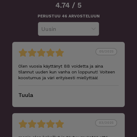
4.74
/
5
PERUSTUU
46
ARVOSTELUUN
05/2025
Olen vuosia käyttänyt BB voidetta ja aina
tilannut uuden kun vanha on loppunut! Voiteen
koostumus ja väri erityisesti miellyttää!
Tuula
03/2025