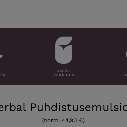
erbal Puhdistusemulsio
(norm. 44,90 €)