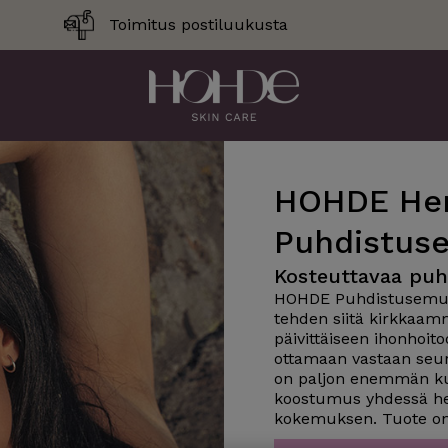
Toimitus postiluukusta
HOHDE Her
Puhdistus
Kosteuttavaa puht
HOHDE Puhdistusemulsi
tehden siitä kirkkaam
päivittäiseen ihonhoit
ottamaan vastaan seura
on paljon enemmän kui
koostumus yhdessä hel
kokemuksen. Tuote on h