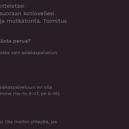
tteistasi
uoraan kotiovellesi
ja mutkatonta. Toimitus
llista perua?
koska vain asiakaspalvelun
siakaspalveluun voi olla
emme ma–to 9–17, pe 9–15).
. Ota meihin yhteyttä, jos