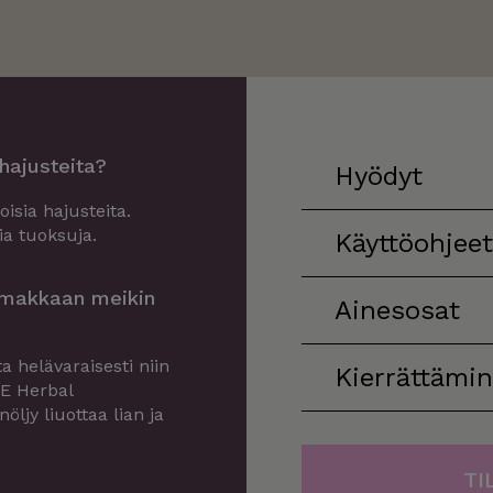
hajusteita?
Hyödyt
isia hajusteita.
ia tuoksuja.
Käyttöohjeet
imakkaan meikin
Ainesosat
 helävaraisesti niin
Kierrättämi
DE Herbal
jy liuottaa lian ja
TI