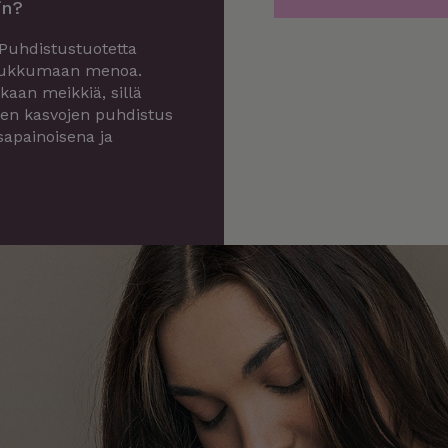
in?
 Puhdistustuotetta
n nukkumaan menoa.
kaan meikkiä, sillä
inen kasvojen puhdistus
sapainoisena ja