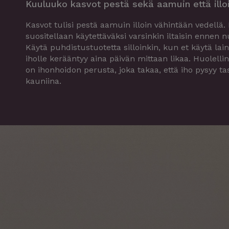
Kuuluuko kasvot pestä sekä aamuin että illo
Kasvot tulisi pestä aamuin illoin vähintään vedellä.
suositellaan käytettäväksi varsinkin iltaisin enne
Käytä puhdistustuotetta silloinkin, kun et käytä lain
iholle kerääntyy aina päivän mittaan likaa. Huolell
on ihonhoidon perusta, joka takaa, että iho pysyy ta
kauniina.