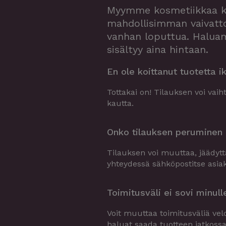
Myymme kosmetiikkaa kest
mahdollisimman vaivatto
vanhan loputtua. Halua
sisältyy aina hintaan.
En ole koittanut tuotetta i
Tottakai on! Tilauksen voi va
kautta.
Onko tilauksen peruminen 
Tilauksen voi muuttaa, jäädytt
yhteydessä sähköpostitse
asia
Toimitusväli ei sovi minul
Voit muuttaa toimitusväliä vel
haluat saada tuotteen jatkos