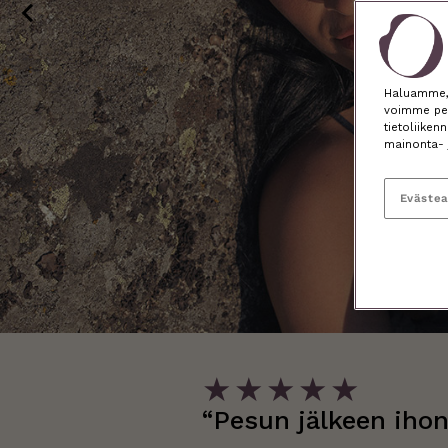
Haluamme, e
voimme per
tietoliiken
mainonta- 
Eväste
★
★
★
★
★
“Pesun jälkeen ihon