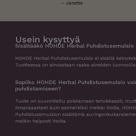
– Janette
Usein kysyttyä
Sisältääkö HOHDE Herbal Puhdistusemulsio 
HOHDE Herbal Puhdistusemulsio ei sisällä keinoteko
Tuotteessa on ainoastaan raaka-aineiden luonnollis
Sopiiko HOHDE Herbal Puhdistusemulsio vo
puhdistamiseen?
Tuote on suunniteltu poistamaan tehokkaasti, mutta
ilmansaasteet kuin esimerkiksi meikki iholta. HOH
Puhdistusemulsion sisältämä auringonkukansiemenöl
meikin helposti iholta.