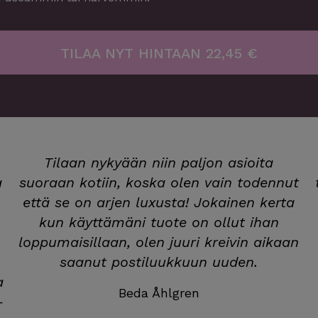
TILAA NYT HINTAAN 22,45 €
o
Tilaan nykyään niin paljon asioita
a
suoraan kotiin, koska olen vain todennut
että se on arjen luxusta! Jokainen kerta
,
kun käyttämäni tuote on ollut ihan
loppumaisillaan, olen juuri kreivin aikaan
saanut postiluukkuun uuden.
a
Beda Åhlgren
-