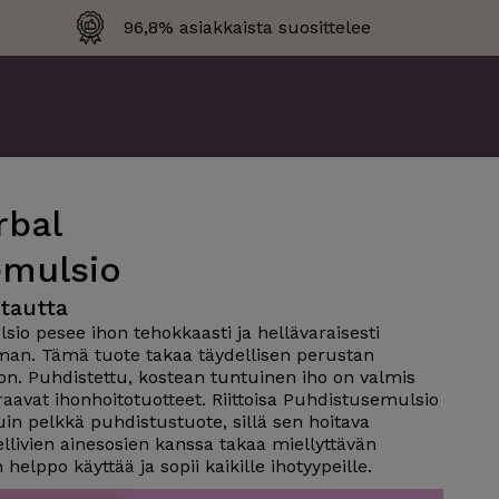
96,8% asiakkaista suosittelee
bal
emulsio
autta​
o pesee ihon tehokkaasti ja hellävaraisesti
man. Tämä tuote takaa täydellisen perustan
oon. Puhdistettu, kostean tuntuinen iho on valmis
avat ihonhoitotuotteet. Riittoisa Puhdistusemulsio
n pelkkä puhdistustuote, sillä sen hoitava
livien ainesosien kanssa takaa miellyttävän
elppo käyttää ja sopii kaikille ihotyypeille.