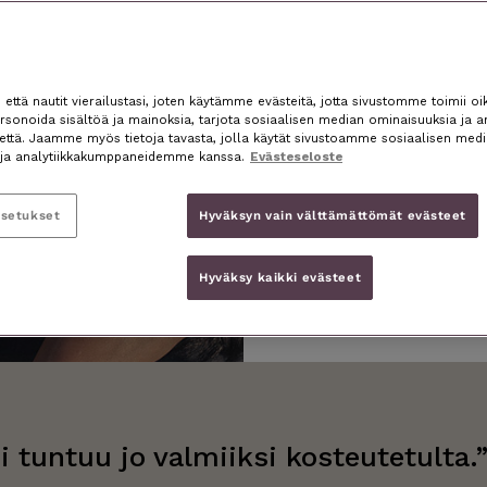
ttä nautit vierailustasi, joten käytämme evästeitä, jotta sivustomme toimii oik
sonoida sisältöä ja mainoksia, tarjota sosiaalisen median ominaisuuksia ja a
nettä. Jaamme myös tietoja tavasta, jolla käytät sivustoamme sosiaalisen medi
ja analytiikkakumppaneidemme kanssa.
Evästeseloste
asetukset
Hyväksyn vain välttämättömät evästeet
Hyväksy kaikki evästeet
i tuntuu jo valmiiksi kosteutetulta.