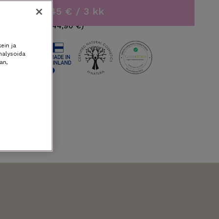
TILAA 22,45 € / 3 kk
(norm. 44,90 €)
ein ja
nalysoida
an,
”