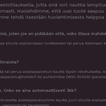
otilauksella, jotta sinä voit nauttia lempituo
masti. Huolehdimme, että uusi tuote saapuu s
mme tehdä itsestään huolehtimisesta helppoa 
kinä, joten jos en pidäkään siitä, onko tilaus mahdo
ihtaa sinulle sopivampaan tuotteeseen tai perua kokonaan 
ilmaista?
ää tai perua asiakaspalvelun kautta täysin veloituksetta. A
kaspalvelu@hohde.fi
tai puhelimitse 0800-304030 (palvel
le. Onko se aina automaattisesti 3kk?
oituksetta asiakaspalvelumme kautta juuri sinulle sopivaksi
sa useammin tai harvemmin.