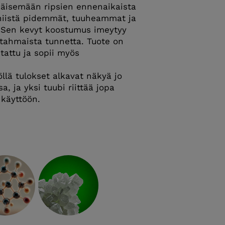
äisemään ripsien ennenaikaista
 niistä pidemmät, tuuheammat ja
 Sen kevyt koostumus imeytyy
 tahmaista tunnetta. Tuote on
stattu ja sopii myös
öllä tulokset alkavat näkyä jo
, ja yksi tuubi riittää jopa
käyttöön.