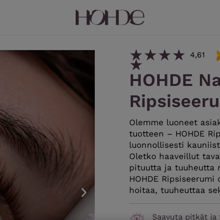
★
★
★
★
4,61
★
HOHDE Na
Ripsiseer
Olemme luoneet asiak
tuotteen – HOHDE Rips
luonnollisesti kauniist
Oletko haaveillut tavas
pituutta ja tuuheutta 
HOHDE Ripsiseerumi on
hoitaa, tuuheuttaa sek
Saavuta pitkät ja 