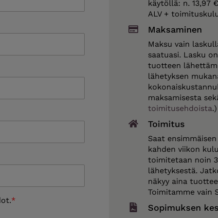
käytöllä: n. 13,97
ALV + toimituskulu
Maksaminen
Maksu vain laskull
saatuasi. Lasku o
tuotteen lähettämi
lähetyksen mukana
kokonaiskustannuks
maksamisesta sekä
toimitusehdoista
.)
Toimitus
Saat ensimmäisen 
kahden viikon kulu
toimitetaan noin 
lähetyksestä. Jatk
näkyy aina tuotte
Toimitamme vain 
ot.
Sopimuksen kes