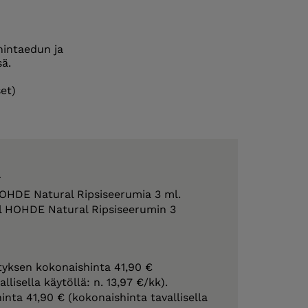
hintaedun ja
sä.
set)
ä
HOHDE Natural Ripsiseerumia 3 ml.
pl HOHDE Natural Ripsiseerumin 3
yksen kokonaishinta 41,90 €
llisella käytöllä: n. 13,97 €/kk).
inta 41,90 € (kokonaishinta tavallisella