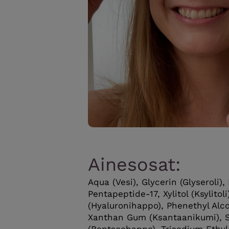
Ainesosat:
Aqua (Vesi), Glycerin (Glyseroli),
Pentapeptide-17, Xylitol (Ksylito
(Hyaluronihappo), Phenethyl Alcoh
Xanthan Gum (Ksantaanikumi), 
(Bentsoehappo), Trisodium Ethy