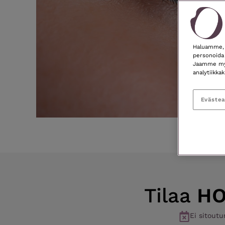
Haluamme, e
personoida 
Jaamme myös
analytiikk
Eväste
Tilaa
HO
Ei sitout