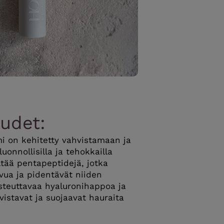
udet:
 on kehitetty vahvistamaan ja
uonnollisilla ja tehokkailla
ältää pentapeptidejä, jotka
vua ja pidentävät niiden
osteuttavaa hyaluronihappoa ja
hvistavat ja suojaavat hauraita