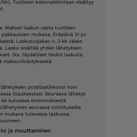
 €/kk). Tuotteen kokonaishintaan sisältyy
t.
a. Maksat laskun vasta tuotteen
n pakkauksen mukana. Eräpäivä 21 pv
sestä. Laskutusjakso n. 3 kk välein
. Lasku sisältää yhden lähetyksen
et. (ks. täydelliset tiedot laskulla
 maksuviivästyksestä
lähetyksen postilaatikkoosi noin
essa tilauksestasi. Seuraava lähetys
3 kk kuluessa ensimmäisestä
olähetysten seuraava toimitusaika
en mukana tulevassa laskussa.
Suomeen.
to ja muuttaminen