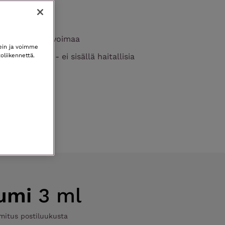
elinkaarta
a ripsille elinvoimaa
kein ja voimme
oliikennettä.
stattu tuote - ei sisällä haitallisia
umi
3 ml
imitus postiluukusta