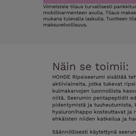
Viimeistele tilaus turvallisesti pankkit
mobiilivarmenteen avulla. Tilaus maks
mukana tulevalla laskulla. Tuotteen tila
maksuvelvollisuus.
Näin se toimii:
HOHDE Ripsiseerumi sisältää te
aktiiviaineita, jotka tukevat rips
kulmakarvojen luonnollista kasvu
niitä. Seerumin pentapeptidit ed
pidentymistä ja tuuheutumista, k
hyaluronihappo kosteuttavat ja r
ehkäisten niiden katkeilua ja ha
Säännöllisesti käytettynä seerum