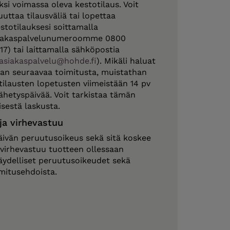
ksi voimassa oleva kestotilaus. Voit
uttaa tilausväliä tai lopettaa
stotilauksesi soittamalla
iakaspalvelunumeroomme 0800
17) tai laittamalla sähköpostia
asiakaspalvelu@hohde.fi
). Mikäli haluat
n seuraavaa toimitusta, muistathan
ilausten lopetusten viimeistään 14 pv
hetyspäivää. Voit tarkistaa tämän
sestä laskusta.
ja virhevastuu
äivän peruutusoikeus sekä sitä koskee
 virhevastuu tuotteen ollessaan
täydelliset peruutusoikeudet sekä
mitusehdoista.