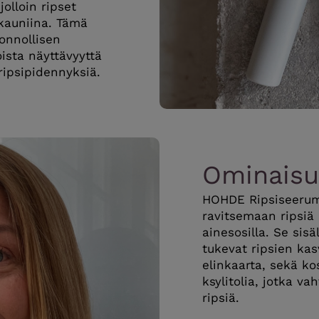
olloin ripset
kauniina. Tämä
onnollisen
ista näyttävyyttä
ripsipidennyksiä.
Ominaisu
HOHDE Ripsiseerumi
ravitsemaan ripsiä l
ainesosilla. Se sis
tukevat ripsien kas
elinkaarta, sekä k
ksylitolia, jotka va
ripsiä.