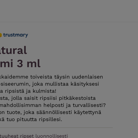
tural
umi 3 ml
kaidemme toiveista täysin uudenlaisen
iseerumin, joka mullistaa käsityksesi
a ripsistä ja kulmista!
ta, jolla saisit ripsiisi pitkäkestoista
mahdollisimman helposti ja turvallisesti?
 tuote, joka säännöllisesti käytettynä
ä tuo pituutta ripsillesi.
tuuheat ripset luonnollisesti