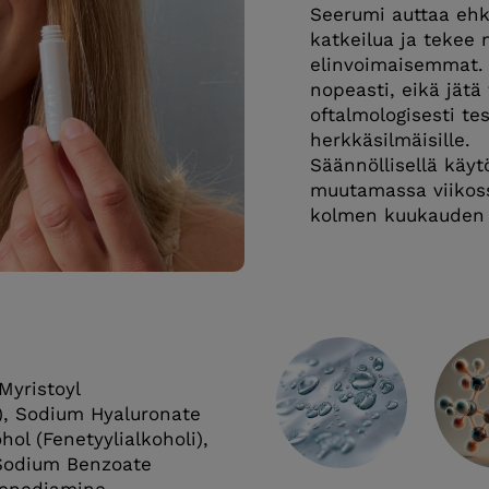
Seerumi auttaa ehk
katkeilua ja tekee
elinvoimaisemmat.
nopeasti, eikä jätä
oftalmologisesti te
herkkäsilmäisille.
Säännöllisellä käyt
muutamassa viikossa
kolmen kuukauden 
 Myristoyl
li), Sodium Hyaluronate
ol (Fenetyylialkoholi),
Sodium Benzoate
lenediamine