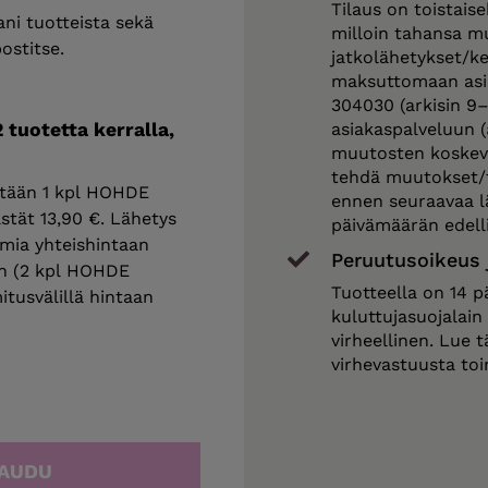
Tilaus on toistaise
tani tuotteista sekä
milloin tahansa mu
ostitse.
jatkolähetykset/ke
maksuttomaan as
304030 (arkisin 9–
asiakaspalveluun (
2 tuotetta kerralla,
muutosten koskeva
tehdä muutokset/t
lisätään 1 kpl HOHDE
ennen seuraavaa lä
stät 13,90 €. Lähetys
päivämäärän edelli
umia yhteishintaan
Peruutusoikeus 
än (2 kpl HOHDE
Tuotteella on 14 p
tusvälillä hintaan
kuluttujasuojalain
virheellinen. Lue 
virhevastuusta toi
TAUDU