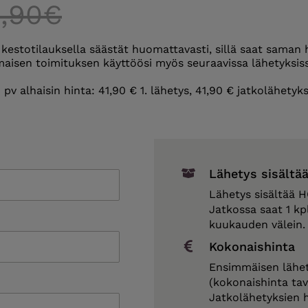
,90€
 kestotilauksella säästät huomattavasti, sillä saat saman 
maisen toimituksen käyttöösi myös seuraavissa lähetyksis
 pv alhaisin hinta: 41,90 € 1. lähetys, 41,90 € jatkolähetyk
Lähetys sisältä
Lähetys sisältää 
Jatkossa saat 1 k
kuukauden välein.
Kokonaishinta
Ensimmäisen lähet
(kokonaishinta tava
Jatkolähetyksien h