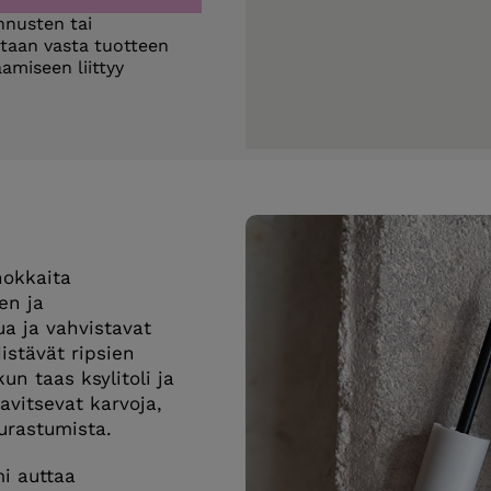
unnusten tai
etaan vasta tuotteen
amiseen liittyy
hokkaita
ien ja
a ja vahvistavat
istävät ripsien
un taas ksylitoli ja
avitsevat karvoja,
urastumista.
i auttaa