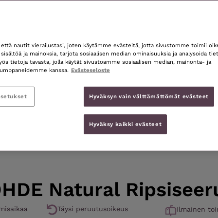
Pidentää ripsien 
Kosteuttaa ja anta
ttä nautit vierailustasi, joten käytämme evästeitä, jotta sivustomme toimii oi
sisältöä ja mainoksia, tarjota sosiaalisen median ominaisuuksia ja analysoida tiet
Oftalmologisesti te
 tietoja tavasta, jolla käytät sivustoamme sosiaalisen median, mainonta- ja
lääkejohdannaisia
akumppaneidemme kanssa.
Evästeseloste
asetukset
Hyväksyn vain välttämättömät evästeet
Hyväksy kaikki evästeet
HDE Natural Ripsiseer
umisaikaa
Täysi peruutusoikeus
Ilmainen to