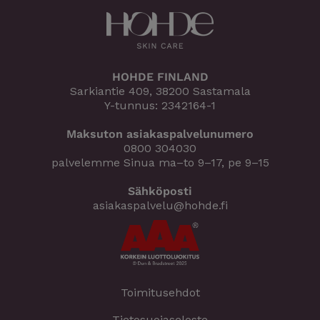
HOHDE FINLAND
Sarkiantie 409, 38200 Sastamala
Y-tunnus: 2342164-1
Maksuton asiakaspalvelunumero
0800 304030
palvelemme Sinua ma–to 9–17, pe 9–15
Sähköposti
asiakaspalvelu@hohde.fi
Toimitusehdot
Tietosuojaseloste