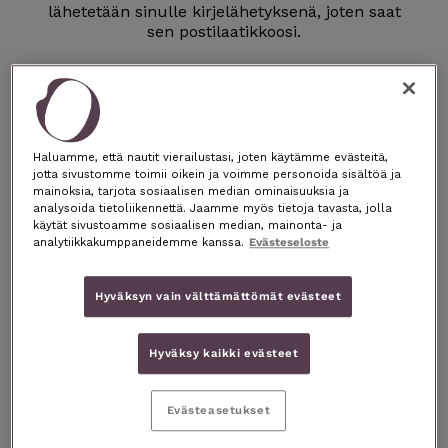
lähetetään sinulle kirjelähetyksenä, joten saat
sen postilaatikkoosi.
Tuotteen voit maksaa tuotteen mukana
tulevalla laskulla. Muistathan käyttää
viitenumeroa!
Haluamme, että nautit vierailustasi, joten käytämme evästeitä,
Huom! Jos olet tilannut useamman tuotteen,
jotta sivustomme toimii oikein ja voimme personoida sisältöä ja
ne lähetetään todennäköisesti erikseen
mainoksia, tarjota sosiaalisen median ominaisuuksia ja
pakattuina.
analysoida tietoliikennettä. Jaamme myös tietoja tavasta, jolla
käytät sivustoamme sosiaalisen median, mainonta- ja
analytiikkakumppaneidemme kanssa.
Evästeseloste
Hyväksyn vain välttämättömät evästeet
Hyväksy kaikki evästeet
Evästeasetukset