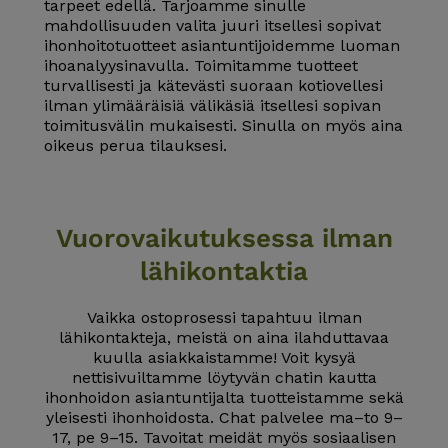
tarpeet edellä. Tarjoamme sinulle
mahdollisuuden valita juuri itsellesi sopivat
ihonhoitotuotteet asiantuntijoidemme luoman
ihoanalyysinavulla. Toimitamme tuotteet
turvallisesti ja kätevästi suoraan kotiovellesi
ilman ylimääräisiä välikäsiä itsellesi sopivan
toimitusvälin mukaisesti. Sinulla on myös aina
oikeus perua tilauksesi.
Vuorovaikutuksessa ilman
lähikontaktia
Vaikka ostoprosessi tapahtuu ilman
lähikontakteja, meistä on aina ilahduttavaa
kuulla asiakkaistamme! Voit kysyä
nettisivuiltamme löytyvän chatin kautta
ihonhoidon asiantuntijalta tuotteistamme sekä
yleisesti ihonhoidosta. Chat palvelee ma–to 9–
17, pe 9–15. Tavoitat meidät myös sosiaalisen