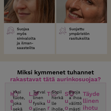
Suojaa
Suojattu
myös
ympäristön
sinivalolta
rasituksilta
ja ilman­
saasteilta
Miksi kymmenet tuhannet
rakastavat tätä aurinkosuojaa?
Yksi
Turval
Sopii
Suoja
H
L
T
S
Täyde
tuote,
linen
herkä
a ihoa
e
u
u
u
llinen
joka
fysika
lle
välittö
l
o
r
o
ihotu
sekä
alinen
iholle,
mästi