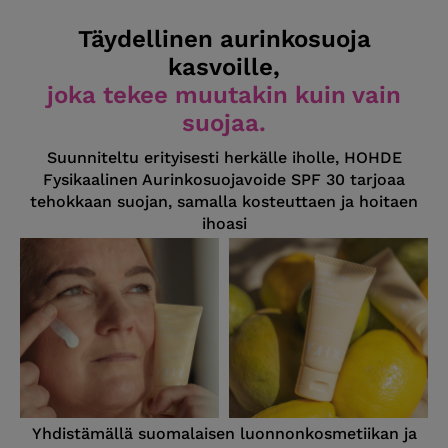
Täydellinen aurinkosuoja
kasvoille,
joka tekee muutakin kuin vain
suojaa.
Suunniteltu erityisesti herkälle iholle, HOHDE
Fysikaalinen Aurinkosuojavoide SPF 30 tarjoaa
tehokkaan suojan, samalla kosteuttaen ja hoitaen
ihoasi
Yhdistämällä suomalaisen luonnonkosmetiikan ja