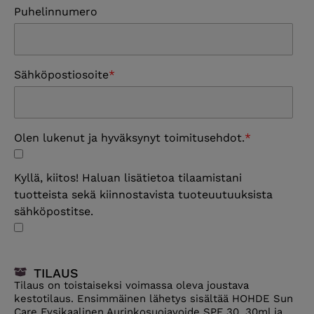
Puhelinnumero
Sähköpostiosoite
Olen lukenut ja hyväksynyt toimitusehdot.
Kyllä, kiitos! Haluan lisätietoa tilaamistani
tuotteista sekä kiinnostavista tuoteuutuuksista
sähköpostitse.
TILAUS
Tilaus on toistaiseksi voimassa oleva joustava
kestotilaus. Ensimmäinen lähetys sisältää HOHDE Sun
Care Fysikaalinen Aurinkosuojavoide SPF 30, 30ml ja