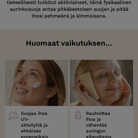
tieteellisesti tutkitut aktiiviaineet, tämä fysikaalinen
aurinkosuoja antaa pitkäkestoisen suojan ja pitää
ihosi pehmeänä ja kimmoisana.
Huomaat vaikutuksen…
Suojaa ihoa
Rauhoittaa
UV-
ihoa ja
säteilyltä ja
vähentää
ehkäisee
auringon
ennenaikais
aiheuttama