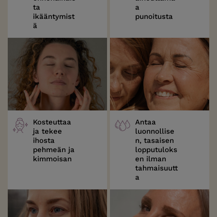
ta
a
ikääntymist
punoitusta
ä
Kosteuttaa
Antaa
ja tekee
luonnollise
ihosta
n, tasaisen
pehmeän ja
lopputuloks
kimmoisan
en ilman
tahmaisuutt
a