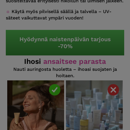
suositeltavaa erityisesti hikoilun tai uimisen jälkeen.
☼
Käytä myös pilvisellä säällä ja talvella – UV-
säteet vaikuttavat ympäri vuoden!
Hyödynnä naistenpäivän tarjous
-70%
Ihosi
ansaitsee parasta
Nauti auringosta huoletta – ihoasi suojaten ja
hoitaen.