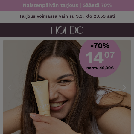
Skip
Naistenpäivän tarjous | Säästä 70%
to
content
Tarjous voimassa vain su 9.3. klo 23.59 asti