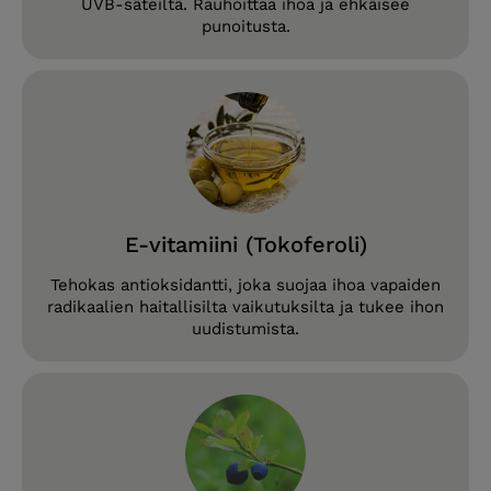
UVB-säteiltä. Rauhoittaa ihoa ja ehkäisee
punoitusta.
E-vitamiini (Tokoferoli)
Tehokas antioksidantti, joka suojaa ihoa vapaiden
radikaalien haitallisilta vaikutuksilta ja tukee ihon
uudistumista.