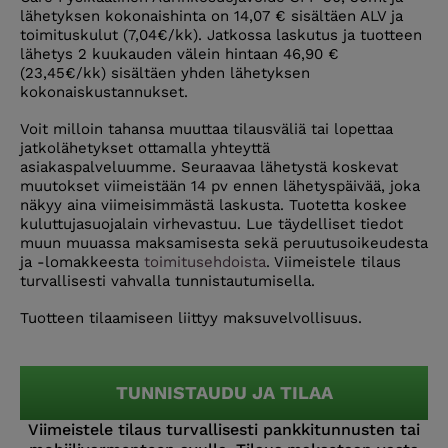
lähetyksen kokonaishinta on 14,07 € sisältäen ALV ja
toimituskulut (7,04€/kk). Jatkossa laskutus ja tuotteen
lähetys 2 kuukauden välein hintaan 46,90 €
(23,45€/kk) sisältäen yhden lähetyksen
kokonaiskustannukset.
Voit milloin tahansa muuttaa tilausväliä tai lopettaa
jatkolähetykset ottamalla yhteyttä
asiakaspalveluumme. Seuraavaa lähetystä koskevat
muutokset viimeistään 14 pv ennen lähetyspäivää, joka
näkyy aina viimeisimmästä laskusta. Tuotetta koskee
kuluttujasuojalain virhevastuu. Lue täydelliset tiedot
muun muuassa maksamisesta sekä peruutusoikeudesta
ja -lomakkeesta
toimitusehdoista
. Viimeistele tilaus
turvallisesti vahvalla tunnistautumisella.
Tuotteen tilaamiseen liittyy maksuvelvollisuus.
TUNNISTAUDU JA TILAA
Viimeistele tilaus turvallisesti pankkitunnusten tai