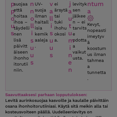
p
n
v
j
ntum
suojaa
UV-
ei
levityk
että
suoja
ärsytä
sen
p
n
a
a
a
hoitaa
ilman
tai
jälkee
o
o
ll
u
ihoa –
haitall
tuki
n – ei
Kevyt,
u
ll
i
t
täydelli
isia
ihohu
tarvits
nopeasti
s
i
s
u
nen
kemik
okosi
e
imeytyv
s
u
m
lisä
aaleja
a.
odotta
ä
päivitt
.
a
u
u
i
koostum
äiseen
vaikut
u
s
n
us ilman
ihonho
usta.
tahmea
s
e
itorutii
a
n
niin.
tunnetta
.
Saavuttaaksesi parhaan lopputuloksen:
Levitä aurinkosuojaa kasvoille ja kaulalle päivittäin
osana ihonhoitorutiiniasi. Käytä sitä meikin alla tai
kosteusvoiteen päällä. Uudelleenlevitys on