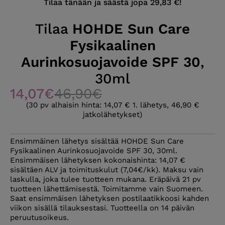
Tilaa tänään ja säästä jopa 29,83 €!
Tilaa
HOHDE Sun Care
Fysikaalinen
Aurinkosuojavoide SPF 30
,
30ml
14,07€
46,90€
(30 pv alhaisin hinta: 14,07 € 1. lähetys, 46,90 €
jatkolähetykset)
Ensimmäinen lähetys sisältää HOHDE Sun Care
Fysikaalinen Aurinkosuojavoide SPF 30, 30ml.
Ensimmäisen lähetyksen kokonaishinta: 14,07 €
sisältäen ALV ja toimituskulut (7,04€/kk). Maksu vain
laskulla, joka tulee tuotteen mukana. Eräpäivä 21 pv
tuotteen lähettämisestä. Toimitamme vain Suomeen.
Saat ensimmäisen lähetyksen postilaatikkoosi kahden
viikon sisällä tilauksestasi. Tuotteella on 14 päivän
peruutusoikeus.