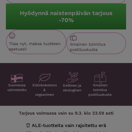
Hyödynnä naistenpäivän tarjous
-70%
Tilaa nyt, maksa tuotteen
Ilmainen toimitus
saatuasi!
postiluukusta
Suomessa
Eläin­kokeeton
Ilmainen
Eettinen ja
valmistettu
&
toimitus
ekologinen
vegaaninen
postiluukusta
Tarjous voimassa vain su 9.3. klo 23.59 asti
⏰ ALE-tuotteita vain rajoitettu erä