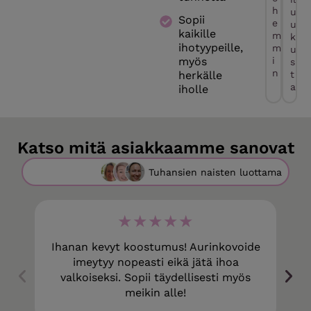
h
u
Sopii
e
u
kaikille
m
k
ihotyypeille,
m
u
myös
i
s
n
herkälle
t
a
iholle
Katso mitä asiakkaamme sanovat
Tuhansien naisten luottama
★★★★★
Ihanan kevyt koostumus! Aurinkovoide
imeytyy nopeasti eikä jätä ihoa
valkoiseksi. Sopii täydellisesti myös
meikin alle!