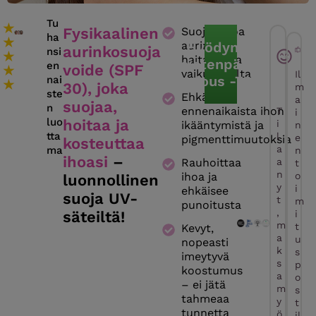
Tu
★
Fysikaalinen
Suojaa ihoa
ha
★
auringon
Hyödynnä
aurinkosuoja
nsi
★
haitallisilta
naistenpäivän
en
★
voide (SPF
vaikutuksilta
Il
tarjous -70%
nai
★
30), joka
m
ste
Ehkäisee
a
suojaa,
n
ennenaikaista ihon
T
i
luo
hoitaa ja
i
ikääntymistä ja
n
tta
l
e
pigmenttimuutoksia
kosteuttaa
a
ma
n
ihoasi
–
Rauhoittaa
a
t
n
ihoa ja
o
luonnollinen
y
i
ehkäisee
suoja UV-
t
m
punoitusta
,
säteiltä!
i
m
t
Kevyt,
a
u
nopeasti
k
s
imeytyvä
s
p
koostumus
a
o
– ei jätä
m
s
tahmeaa
y
t
tunnetta
ö
il