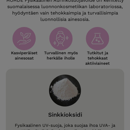
HOHDE Fysikaalinen Aurinkosuojavoide on kehitetty
suomalaisessa luonnonkosmetiikan laboratoriossa,
hyödyntäen vain tehokkaimpia ja turvallisimpia
luonnollisia ainesosia.
Kasviperäiset
Turvallinen myös
Tutkitut ja
ainesosat
herkälle iholle
tehokkaat
aktiiviaineet
Sinkkioksidi
Fysikaalinen UV-suoja, joka suojaa ihoa UVA- ja