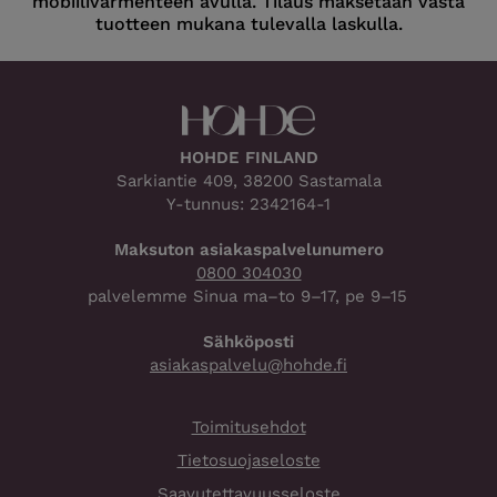
mobiilivarmenteen avulla. Tilaus maksetaan vasta
tuotteen mukana tulevalla laskulla.
HOHDE FINLAND
Sarkiantie 409, 38200 Sastamala
Y-tunnus: 2342164-1
Maksuton asiakaspalvelunumero
0800 304030
palvelemme Sinua ma–to 9–17, pe 9–15
Sähköposti
asiakaspalvelu@hohde.fi
Toimitusehdot
Tietosuojaseloste
Saavutettavuusseloste